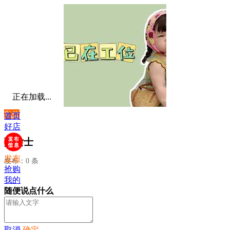
正在加载...
私信
首页
好店
莫女士
发布
发布：0 条
抢购
我的
随便说点什么
取消
确定