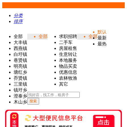
分类
排序
默认
全部
全部
求职招聘
全部
最新
大丰镇
二手车
最热
西燕镇
房屋租售
白圩镇
生意转让
巷贤镇
本地服务
明亮镇
物品买卖
塘红乡
优惠信息
乔贤镇
农林牧渔
三里镇
其它
镇圩乡
澄泰乡
搜索
木山乡