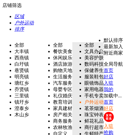
店铺筛选
区域
户外运动
排序
默认排序
全部
全部
全部
最新加入
大丰镇
餐饮美食
文具办公
附近商家
西燕镇
休闲娱乐
美容护肤
白圩镇
酒店旅游
数码科技
全局导航
巷贤镇
购物天地
保健养生
首页
明亮镇
生活服务
服装鞋包
好店
塘红乡
汽车服务
眼镜饰品
入驻
乔贤镇
母婴专区
家用电器
我的
三里镇
礼仪婚庆
手机专卖
加载中...
镇圩乡
教育培训
户外运动
首页
澄泰乡
家具建材
茗茶烟酒
好店
木山乡
房产相关
珠宝钟表
商务服务
鲜花礼品
入驻
农林牧渔
商行超市
抢购
自定义
生鲜特产