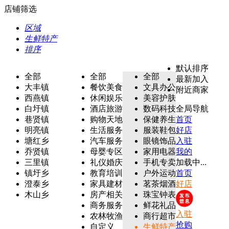
店铺筛选
区域
生鲜特产
排序
默认排序
全部
全部
全部
最新加入
大丰镇
餐饮美食
文具办公
附近商家
西燕镇
休闲娱乐
美容护肤
白圩镇
酒店旅游
数码科技
全局导航
巷贤镇
购物天地
保健养生
首页
明亮镇
生活服务
服装鞋包
好店
塘红乡
汽车服务
眼镜饰品
入驻
乔贤镇
母婴专区
家用电器
我的
三里镇
礼仪婚庆
手机专卖
加载中...
镇圩乡
教育培训
户外运动
首页
澄泰乡
家具建材
茗茶烟酒
好店
木山乡
房产相关
珠宝钟表
商务服务
鲜花礼品
入驻
农林牧渔
商行超市
抢购
自定义
生鲜特产