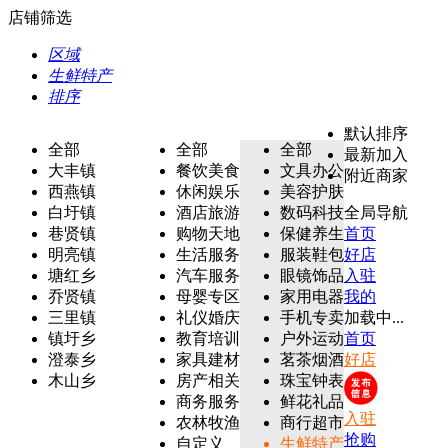
店铺筛选
区域
生鲜特产
排序
默认排序
全部
全部
全部
最新加入
大丰镇
餐饮美食
文具办公
附近商家
西燕镇
休闲娱乐
美容护肤
白圩镇
酒店旅游
数码科技
全局导航
巷贤镇
购物天地
保健养生
首页
明亮镇
生活服务
服装鞋包
好店
塘红乡
汽车服务
眼镜饰品
入驻
乔贤镇
母婴专区
家用电器
我的
三里镇
礼仪婚庆
手机专卖
加载中...
镇圩乡
教育培训
户外运动
首页
澄泰乡
家具建材
茗茶烟酒
好店
木山乡
房产相关
珠宝钟表
商务服务
鲜花礼品
入驻
农林牧渔
商行超市
抢购
自定义
生鲜特产