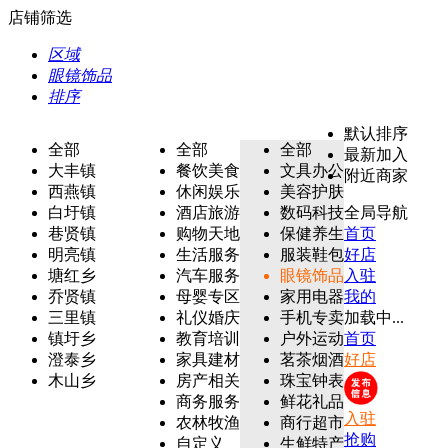
店铺筛选
区域
眼镜饰品
排序
默认排序
全部
全部
全部
最新加入
大丰镇
餐饮美食
文具办公
附近商家
西燕镇
休闲娱乐
美容护肤
白圩镇
酒店旅游
数码科技
全局导航
巷贤镇
购物天地
保健养生
首页
明亮镇
生活服务
服装鞋包
好店
塘红乡
汽车服务
眼镜饰品
入驻
乔贤镇
母婴专区
家用电器
我的
三里镇
礼仪婚庆
手机专卖
加载中...
镇圩乡
教育培训
户外运动
首页
澄泰乡
家具建材
茗茶烟酒
好店
木山乡
房产相关
珠宝钟表
商务服务
鲜花礼品
入驻
农林牧渔
商行超市
抢购
自定义
生鲜特产