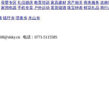
母婴专区
礼仪婚庆
教育培训
家具建材
房产相关
商务服务
农林
家用电器
手机专卖
户外运动
茗茶烟酒
珠宝钟表
鲜花礼品
商行
镇
镇圩乡
澄泰乡
木山乡
slsky.cn 电话：0771-5115585