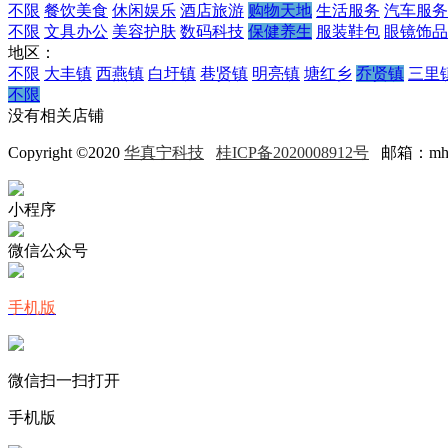
不限
餐饮美食
休闲娱乐
酒店旅游
购物天地
生活服务
汽车服务
不限
文具办公
美容护肤
数码科技
保健养生
服装鞋包
眼镜饰品
地区：
不限
大丰镇
西燕镇
白圩镇
巷贤镇
明亮镇
塘红乡
乔贤镇
三里
不限
没有相关店铺
Copyright ©2020
华真宁科技
桂ICP备2020008912号
邮箱：mh68@
小程序
微信公众号
手机版
微信扫一扫打开
手机版