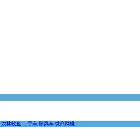
农林牧鱼
二手车
顺风车
微商网赚