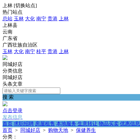
上林
[
切换站点
]
热门站点
总站
玉林
大化
南宁
贵港
上林
上林县
云南
广东省
广西壮族自治区
玉林
大化
南宁
桂平
贵港
上林
同城好店
分类信息
同城好店
头条文章
搜 索
点击登录
发布信息
首页
求职招聘
房屋租售
本地服务
生意转让
物品买卖
优惠信息
首页
>
同城好店
>
购物天地
>
保健养生
分类：