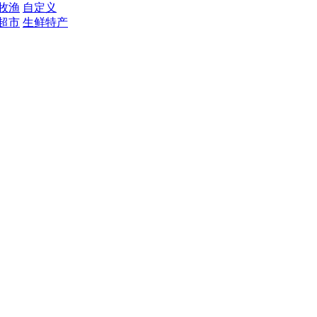
牧渔
自定义
超市
生鲜特产