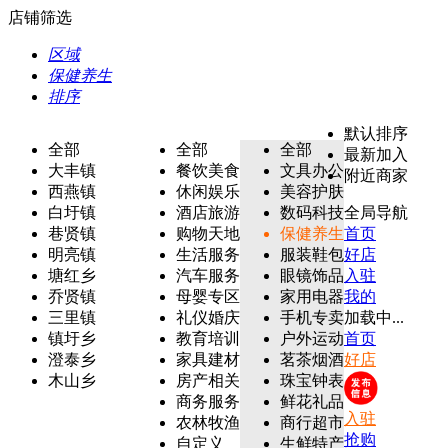
店铺筛选
区域
保健养生
排序
默认排序
全部
全部
全部
最新加入
大丰镇
餐饮美食
文具办公
附近商家
西燕镇
休闲娱乐
美容护肤
白圩镇
酒店旅游
数码科技
全局导航
巷贤镇
购物天地
保健养生
首页
明亮镇
生活服务
服装鞋包
好店
塘红乡
汽车服务
眼镜饰品
入驻
乔贤镇
母婴专区
家用电器
我的
三里镇
礼仪婚庆
手机专卖
加载中...
镇圩乡
教育培训
户外运动
首页
澄泰乡
家具建材
茗茶烟酒
好店
木山乡
房产相关
珠宝钟表
商务服务
鲜花礼品
入驻
农林牧渔
商行超市
抢购
自定义
生鲜特产